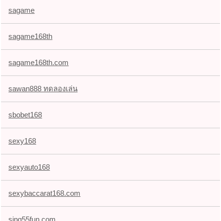
sagame
sagame168th
sagame168th.com
sawan888 ทดลองเล่น
sbobet168
sexy168
sexyauto168
sexybaccarat168.com
sing55fun.com