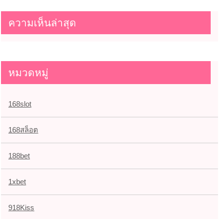
ความเห็นล่าสุด
หมวดหมู่
168slot
168สล็อต
188bet
1xbet
918Kiss