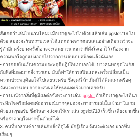
สังเกตว่าเล่นไปนานไหม: เมื่อเราดูอะไรไปด้วยแล้วเล่น pgslot718 ไป
ด้วย สมองจะรับทราบเวลาได้แตกต่างจากตอนเล่นอย่างเดียว กว่าจะ
รู้ตัวอีกครั้งบางครั้งก็อาจจะเล่นยาวนานกว่าที่ตั้งใจเอาไว้ เนื่องจาก
ความพอใจถูกแบ่งออกไปจากการเล่นเกมสล็อตแล้วนั่นเอง
• การกดสปินเป็นความประพฤติปฏิบัติแบบออโต้: บางคนพอจุดโฟกัส
กับสิ่งที่มองมากยิ่งกว่าเกม มันก็ทำให้การสปินแต่ละครั้งเปลี่ยนเป็น
ความประพฤติออโต้ไปเลยนะครับ ซึ่งจุดนี้ ถ้าเกิดมิได้คิดแผนหรือดู
จังหวะการเล่น อาจจะส่งผลให้ทุนหมดเร็วมากเลยครับ
• อารมณ์จากสิ่งที่ดูมีผลต่อจังหวะการเล่น:
pgslot
ถ้าเกิดเราดูอะไรที่น่า
ระทึกใจหรือส่งผลต่ออารมณ์มากๆสมองจะพาอารมณ์นั้นเข้ามาในเกม
ด้วยแน่ๆขอรับ ซึ่งมันอาจส่งผลให้เราเล่น pgslot718 เร็วขึ้น เสี่ยงมากขึ้น
หรือรำคาญใจมากขึ้นด้วยก็ได้
3. คนที่บาลานซ์การเล่นกับสิ่งที่ดูได้ มักรู้เรื่อง จังหวะตัวเอง มากขึ้น
เรื่อยๆ