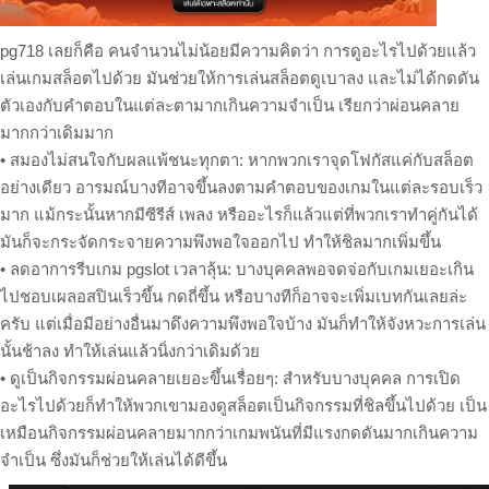
pg718 เลยก็คือ คนจำนวนไม่น้อยมีความคิดว่า การดูอะไรไปด้วยแล้ว
เล่นเกมสล็อตไปด้วย มันช่วยให้การเล่นสล็อตดูเบาลง และไม่ได้กดดัน
ตัวเองกับคำตอบในแต่ละตามากเกินความจำเป็น เรียกว่าผ่อนคลาย
มากกว่าเดิมมาก
• สมองไม่สนใจกับผลแพ้ชนะทุกตา: หากพวกเราจุดโฟกัสแค่กับสล็อต
อย่างเดียว อารมณ์บางทีอาจขึ้นลงตามคำตอบของเกมในแต่ละรอบเร็ว
มาก แม้กระนั้นหากมีซีรีส์ เพลง หรืออะไรก็แล้วแต่ที่พวกเราทำคู่กันได้
มันก็จะกระจัดกระจายความพึงพอใจออกไป ทำให้ชิลมากเพิ่มขึ้น
• ลดอาการรีบเกม pgslot เวลาลุ้น: บางบุคคลพอจดจ่อกับเกมเยอะเกิน
ไปชอบเผลอสปินเร็วขึ้น กดถี่ขึ้น หรือบางทีก็อาจจะเพิ่มเบทกันเลยล่ะ
ครับ แต่เมื่อมีอย่างอื่นมาดึงความพึงพอใจบ้าง มันก็ทำให้จังหวะการเล่น
นั้นช้าลง ทำให้เล่นแล้วนิ่งกว่าเดิมด้วย
• ดูเป็นกิจกรรมผ่อนคลายเยอะขึ้นเรื่อยๆ: สำหรับบางบุคคล การเปิด
อะไรไปด้วยก็ทำให้พวกเขามองดูสล็อตเป็นกิจกรรมที่ชิลขึ้นไปด้วย เป็น
เหมือนกิจกรรมผ่อนคลายมากกว่าเกมพนันที่มีแรงกดดันมากเกินความ
จำเป็น ซึ่งมันก็ช่วยให้เล่นได้ดีขึ้น