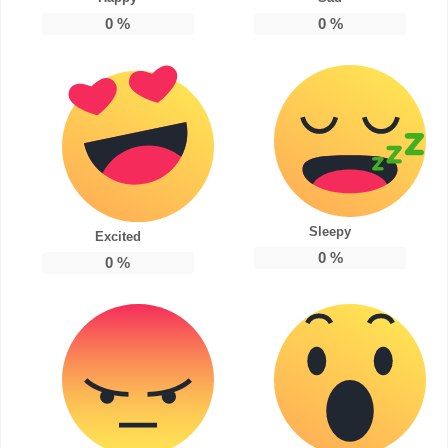
0
%
0
%
Sleepy
Excited
0
%
0
%