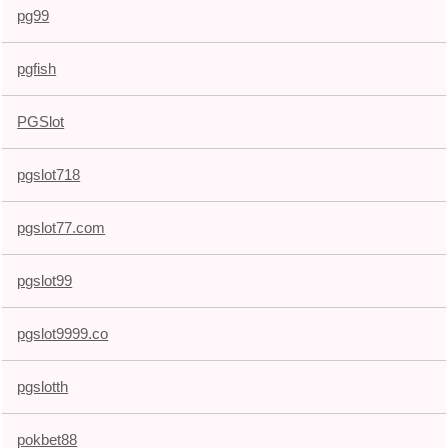
pg99
pgfish
PGSlot
pgslot718
pgslot77.com
pgslot99
pgslot9999.co
pgslotth
pokbet88