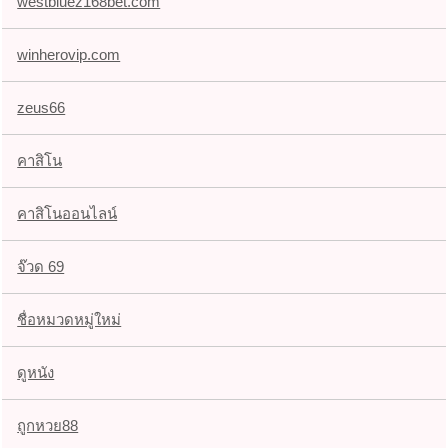
westbluez168bet.com
winherovip.com
zeus66
คาสิโน
คาสิโนออนไลน์
จ๊วด 69
ชื่อหมวดหมู่ใหม่
ดูหนัง
ถูกหวย88