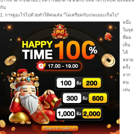
กัน
1. การดูอะไรไปด้วยทำให้คนเล่น “ไม่เครียดกับเกมเยอะเกินไป”
หนึ่ง
ในจุด
ที่ผม
เห็น
ได้
หลาย
ครั้ง
จาก
คน
เล่น