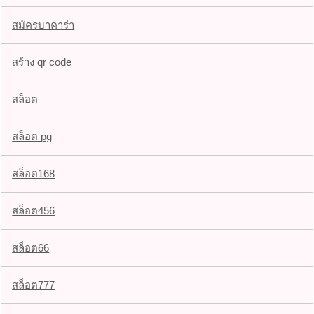
สมัครบาคาร่า
สร้าง qr code
สล็อต
สล็อต pg
สล็อต168
สล็อต456
สล็อต66
สล็อต777