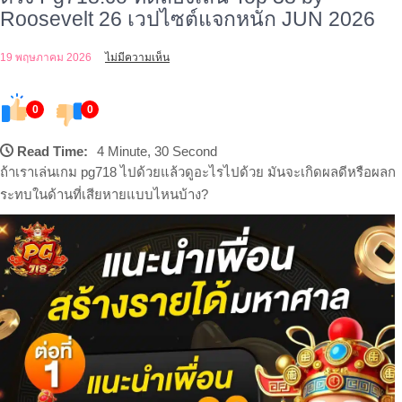
Roosevelt 26 เวปไซต์แจกหนัก JUN 2026
19 พฤษภาคม 2026
ไม่มีความเห็น
0
0
Read Time:
4 Minute, 30 Second
ถ้าเราเล่นเกม pg718 ไปด้วยแล้วดูอะไรไปด้วย มันจะเกิดผลดีหรือผลก
ระทบในด้านที่เสียหายแบบไหนบ้าง?