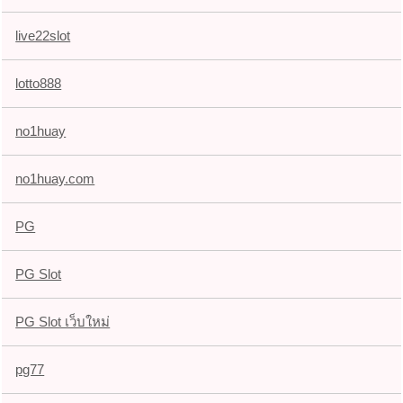
live22slot
lotto888
no1huay
no1huay.com
PG
PG Slot
PG Slot เว็บใหม่
pg77