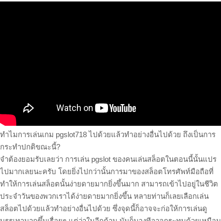
ทำไมการเล่นเกม pgslot718 ไปด้วยแล้วทำอย่างอื่นไปด้วย ถึงเป็นการ
กระทำปกติขณะนี้?
จำต้องยอมรับเลยว่า การเล่น pgslot ของคนเล่นสล็อตในตอนนี้นั้นแปร
ไปมากเลยนะครับ โดยยิ่งไปกว่านั้นการมาของสล็อตโทรศัพท์มือถือที่
ทำให้การเล่นสล็อตนั้นง่ายดายมากยิ่งขึ้นมาก สามารถเข้าไปอยู่ในชีวิต
ประจำวันของพวกเราได้ง่ายดายมากยิ่งขึ้น หลายท่านก็เลยเลือกเล่น
สล็อตไปด้วยแล้วทำอย่างอื่นไปด้วย ซึ่งจุดนี้ก็อาจจะก่อให้การเล่นดู
บรรเทามากขึ้นเรื่อยๆ แต่ว่าในอีกด้าน มันก็บางทีอาจกระทบด้วยเหมือน