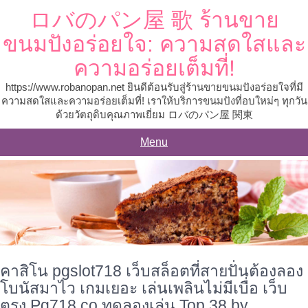
Skip
ロバのパン屋 歌 ร้านขาย
to
content
ขนมปังอร่อยใจ: ความสดใสและ
ความอร่อยเต็มที่!
https://www.robanopan.net ยินดีต้อนรับสู่ร้านขายขนมปังอร่อยใจที่มี
ความสดใสและความอร่อยเต็มที่! เราให้บริการขนมปังที่อบใหม่ๆ ทุกวัน
ด้วยวัตถุดิบคุณภาพเยี่ยม ロバのパン屋 関東
Menu
คาสิโน pgslot718 เว็บสล็อตที่สายปั่นต้องลอง
โบนัสมาไว เกมเยอะ เล่นเพลินไม่มีเบื่อ เว็บ
ตรง Pg718.co ทดลองเล่น Top 38 by