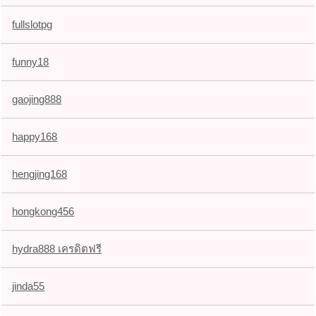
fullslotpg
funny18
gaojing888
happy168
hengjing168
hongkong456
hydra888 เครดิตฟรี
jinda55