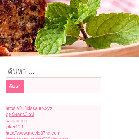
ค้นหา
สำหรับ:
https://918kissauto.xyz
ดูหนังออนไลน์
sa gaming
joker123
http://www.movie87hd.com