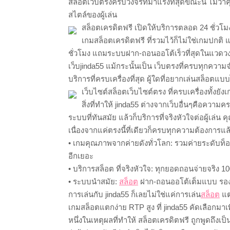
สล็อตเว็บตรงครบวงจรที่มาแรงที่สุดขณะนี้ ไม่ว่
สไตล์ของผู้เล่น
สล็อตเครดิตฟรี เปิดให้บริการตลอด 24 ชั่วโมง
เกมสล็อตเครดิตฟรี ที่รวมไว้ก็ไม่ใช่เกมปกติ 
ชั่วโมง แถมระบบฝาก-ถอนออโต้เร็วที่สุดในแวดวง ไ
เว็บjinda55 แม้กระนั้นเป็น เว็บตรงที่ครบทุกความจ
บริการที่ครบเครื่องที่สุด ผู้ใดที่อยากเล่นสล็อตแ
เว็บไซต์สล็อตเว็บไซต์ตรง ที่ครบเครื่องทั้งยังเ
สิ่งที่ทำให้ jinda55 ต่างจากเว็บอื่นๆคือความ
ระบบที่ทันสมัย แล้วก็บริการที่จริงหัวใจต่อผู้เล่
เนื่องจากแค่ตรงนี้ที่เดียวก็ครบทุกความต้องการแล
• เกมคุณภาพจากค่ายดังทั่วโลก: รวมค่ายระดับท็อ
อีกเยอะ
• บริการสล็อต ที่จริงหัวใจ: ทุกยอดถอนจ่ายจริง 10
• ระบบนำสมัย:
สล็อต
ฝาก-ถอนออโต้เต็มแบบ รอง
การเล่นกับ jinda55 ก็เลยไม่ใช่แค่การเล่น
สล็อต
แต่
เกมสล็อตแตกง่าย RTP สูง ที่ jinda55 คัดเลือกมาเพื
หนึ่งในเหตุผลที่ทำให้ สล็อตเครดิตฟรี ถูกพูดถึงเ