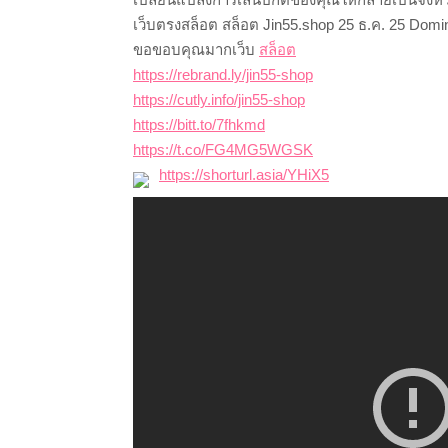
เว็บตรงสล็อต สล็อต Jin55.shop 25 ธ.ค. 25 Domini
ขอขอบคุณมากเว็บ
สล็อต
https://rebrand.ly/jin55-shop
https://cutly.info/jin55-shop
https://bitt.to/7fhkmd
https://t.co/FG4MG5WGSK
https://shorturl.asia/YHiX5