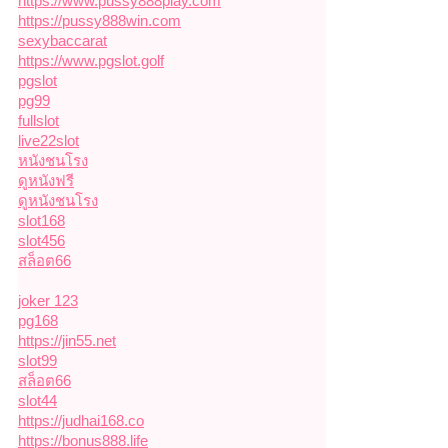
https://www.pussy888play.com
https://pussy888win.com
sexybaccarat
https://www.pgslot.golf
pgslot
pg99
fullslot
live22slot
หนังชนโรง
ดูหนังฟรี
ดูหนังชนโรง
slot168
slot456
สล็อต66
joker 123
pg168
https://jin55.net
slot99
สล็อต66
slot44
https://judhai168.co
https://bonus888.life