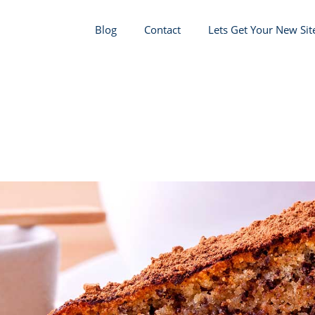
Blog
Contact
Lets Get Your New Si