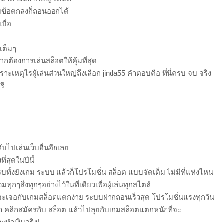
ามข้อตกลงก็ถอนออกได้
บื่อ
ปเต็มๆ
้องการเล่นสล็อตให้คุ้มที่สุด
พราะเหตุไรผู้เล่นส่วนใหญ่ถึงเลือก jinda55 คำตอบคือ ที่นี่ครบ จบ จริง
รี
ับไปเล่นเว็บอื่นอีกเลย
่สุดในปีนี้
บทั้งยังเกม ระบบ แล้วก็โปรโมชั่น สล็อต แบบจัดเต็ม ไม่มีที่แห่งไหน
ทุกๆสิ่งทุกๆอย่างไว้ในที่เดียวเพื่อผู้เล่นทุกสไตล์
ณจะเจอกับเกมสล็อตแตกง่าย ระบบฝากถอนเร็วสุด โปรโมชั่นแรงทุกวัน
้า คลิกสมัครกับ สล็อต แล้วไปลุยกับเกมสล็อตแตกหนักที่จะ
ะทำเงินจริง!