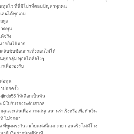
ืนทุนไว ที่นี่มีโปรที่ตอบปัญหาทุกคน
เล่นได้ทุกเกม
ัสสูง
่ขาดทุน
ด้จริง
นมากยิ่งได้มาก
นไขสลับซับซ้อนกระทั่งถอนไม่ได้
่นทุกกลุ่ม ทุกสไตล์จริงๆ
าเพื่อรองรับ
ยต่อทุน
าบ่อยครั้ง
jinda55 ให้เลือกเป็นพัน
00% มีใบรับรองระดับสากล
ว่าคุณจะเล่นเพื่อความสนุกสนานร่าเริงหรือเพื่อทำเงิน
งแท้ ไม่จกตา
จริง ที่พูดตรงกันว่าเว็บแห่งนี้แตกง่าย ถอนจริง ไม่มีโกง
นาที เงินฝากบัญชีทันที