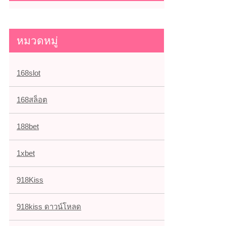
หมวดหมู่
168slot
168สล็อต
188bet
1xbet
918Kiss
918kiss ดาวน์โหลด