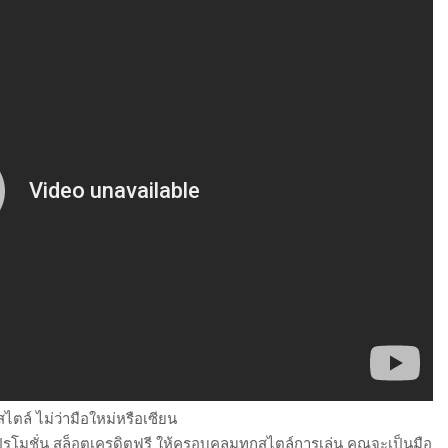
กสไตล์ ไม่ว่ามือใหม่หรือเซียน
ัดโปรโมชั่น สล็อตเครดิตฟรี ให้ครอบคลุมทุกสไตล์การเล่น คุณจะเป็นมือ