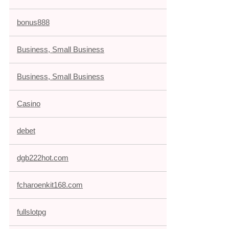
bonus888
Business, Small Business
Business, Small Business
Casino
debet
dgb222hot.com
fcharoenkit168.com
fullslotpg