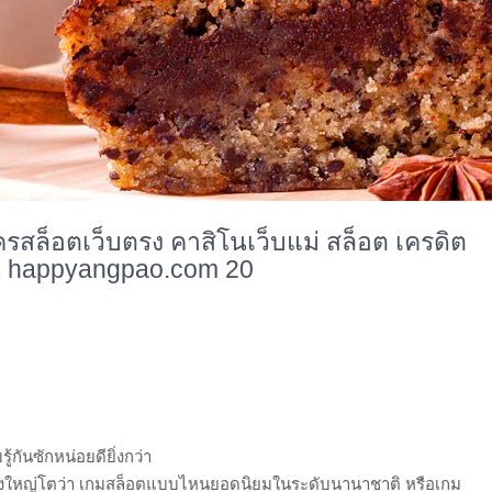
รสล็อตเว็บตรง คาสิโนเว็บแม่ สล็อต เครดิต
น์ happyangpao.com 20
กันซักหน่อยดียิ่งกว่า
่างใหญ่โตว่า เกมสล็อตแบบไหนยอดนิยมในระดับนานาชาติ หรือเกม