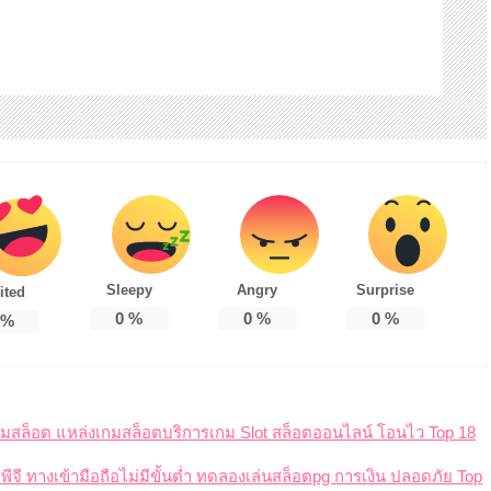
Sleepy
Angry
Surprise
ited
0
%
0
%
0
%
%
มสล็อต แหล่งเกมสล็อตบริการเกม Slot สล็อตออนไลน์ โอนไว Top 18
พีจี ทางเข้ามือถือไม่มีขั้นต่ำ ทดลองเล่นสล็อตpg การเงิน ปลอดภัย Top