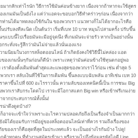
ายมากสักเท่าไรนัก วิธีการใช้มันค่อนข้างยาก เนื่องจากถ้าหากจะใช้สูตร
ของเกมมันเป็นยังไง แต่ว่าแอดจะขอบอกวิธีทำคร่าวๆก่อน เนื่องจากว่า
้ทุกท่านได้มาทดลองใช้กันใน ของพวกเรา แนวทางก็ไม่ได้ยากอะไรคือ
้นปรับลงทีละนิด เป็นต้นว่า เริ่มที่เบท 10 บาท หมุนไปสามครั้ง ปรับขึ้น
แบบนี้ไปเรื่อยมันจะมีอยู่จุดนึง ที่เกมมันจะจ่ายรัว หากเป็นอย่างนั้น
กระทั่งจะรู้สึกว่ามันไม่จ่ายแล้วนั่นเองแรง
บความนิยมในวงการสล็อตออนไลน์ ถ้าเกิดยังคงใช้วิธีนี้ไม่คล่อง แอด
งเกมนั้นๆกันก่อนก็ดีน้า เพราะเหตุว่ามันค่อนข้างใช้ทุนดกอยู่พอ
 เราต้องตั้งเดิมพันต่ำสุดและแพงสุดของพวกเราไว้ก่อน เช่น ต่ำสุด 5
พวกเรา สลับเงินที่ใช้ในการเดิมพัน ขึ้นลงแบบฉับพลัน อาทิเช่น เบท 10
ับราคาขึ้นไปที่ 600 อะไรราวนั้น ความลับของเทคนิคนี้เป็น การชนะ Big
ลังพวกเราสับกระโดดไป เราจะมีโอกาสแตก Big win หรือเข้าฟรีเกมง่าย
ี้มาจากประสบการณ์ทั้งนั้น!
่าดึงดูดบ้าง!?
็อาจจะเข้าใจว่าเพราะอะไรความปลอดภัยถึงเป็นเรื่องจำเป็นมากกว่า
ังมิได้ยอมรับการมีอยู่ของสล็อตออนไลน์เท่าที่ควร รวมถึงเรื่องของ
องเราก็คือสุดที่สุดในประเทศแล้ว จะเป็นอย่างไรกันบ้าง ไปดู!
ค้าทุกคน ที่ทำงานสมัครเข้ามา หรือรวมไปถึงข้อมูลรหัสไอดี Line