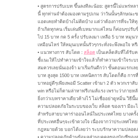
• สูตรการปรับเบท ขึ้นลงทีละน้อย: สูตรนี้ไม่แพร่หล
นี้ ทุกท่านจำต้องมองตามรูปเกม ว่าวันนั้นๆลักษณะ
แอดเคยทำติดบ้างไม่ติดบ้าง แต่ว่าต้องการที่จะให
ถ้าเกิดทุกคน เริ่มเล่นที่เบทมากแค่ไหน ก็ค่อนๆปรับขึ
ไป 15 บาท กด 5 ครั้ง ปรับลงมา เหลือ 5 บาท หมุนวนๆ
เหมือนไหร่ ให้หมุนเบทนั้นรัวๆกระทั่งจะพึงพอใจ หรือ
• แนวทางการ สับโดด :
สล็อต
เป็นเคล็ดลับที่ได้รั
ชี้แนะให้ไปทำความเข้าใจแล้วก็ทำความเข้าใจระบบขอ
สมควรเลยนั่นเองจ้า มาเริ่มกันดีกว่า ขั้นตอนแรกเลย
บาท สูงสุด 1500 บาท เทคนิคการ สับโดดก็คือ การที่
บาทอยู่ดีๆเพียงพอมี Scatter เข้ามา 2 ตัว พวกเราส
win หรือไม่ก็ตามล่าหาฟรีเกมส์แรง เพราะว่าภายห
ยิ่งกว่าเบทราคาเดียวค้างไว้ ไม่เชื่ออย่าดูหมิ่น วิธีน
ความปลอดภัยในระบบของเว็บ สล็อต ของเรา มีอะไรน
สำหรับสายบาคาร่าออนไลน์ในประเทศไทย บางครั้งก
ที่ประเทศอื่นๆจะเข้าดวงใจ เนื่องจากว่าประเทศไทยย
กฎหมายด้วย บอกได้เลยว่า ระบบรักษาความปลอดภัยข
• ความปลอดภัยด้านข้อมูลส่วนบุคคลของบัญชีของลูก