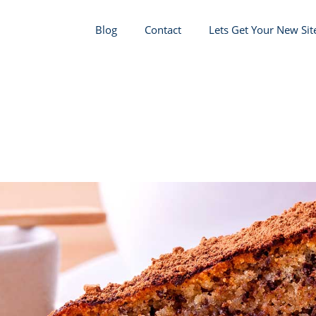
Blog
Contact
Lets Get Your New Si