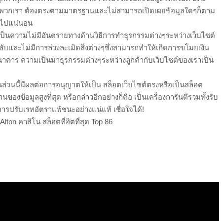
รกับพวกเรา ต้องตรงตามมาตรฐานและไม่สามารถเปิดเผยข้อมูลใดๆก็ตาม
ินไปแน่นอน
เป็นความไม่มีอันตรายทางด้านวิธีการทำธุรกรรมต่างๆระหว่างเว็บไซต์
ลับและไม่มีการล่วงละเมิดสิ่งต่างๆซึ่งสามารถทำให้เกิดการขโมยเงิน
คาร ความเป็นมาธุรกรรมต่างๆระหว่างลูกค้ากับเว็บไซต์ของเราเป็น
นนี้มีผลต่อการอนุญาตให้เป็น สล็อตเว็บไซต์ตรงหรือเป็นสล็อต
ข้อมูลสูงที่สุด หรือกล่าวอีกอย่างก็คือ เป็นเครื่องการันตีรวมทั้งรับ
การปรับเรทอัตราแพ้ชนะอย่างแน่แท้ เชื่อใจได้!
on คาสิโน สล็อตที่ฮิตที่สุด Top 86