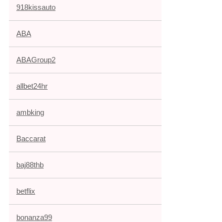
918kissauto
ABA
ABAGroup2
allbet24hr
ambking
Baccarat
baj88thb
betflix
bonanza99