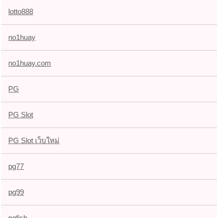
lotto888
no1huay
no1huay.com
PG
PG Slot
PG Slot เว็บใหม่
pg77
pg99
pgfish