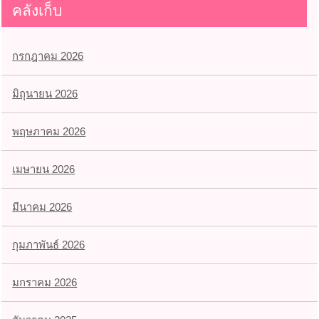
คลังเก็บ
กรกฎาคม 2026
มิถุนายน 2026
พฤษภาคม 2026
เมษายน 2026
มีนาคม 2026
กุมภาพันธ์ 2026
มกราคม 2026