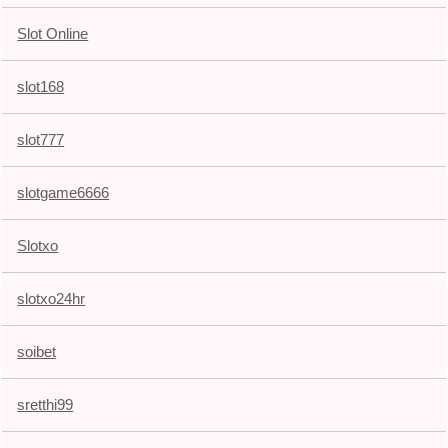
Slot Online
slot168
slot777
slotgame6666
Slotxo
slotxo24hr
soibet
sretthi99