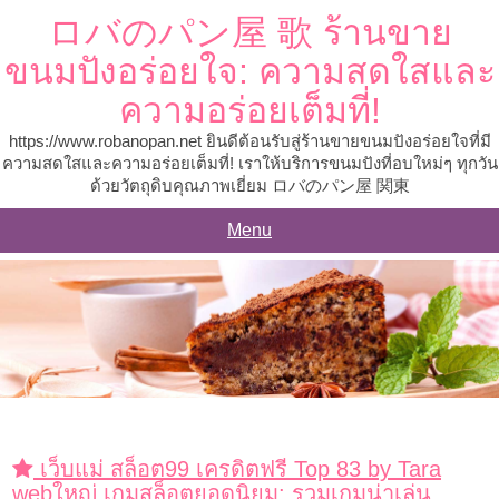
Skip
ロバのパン屋 歌 ร้านขาย
to
content
ขนมปังอร่อยใจ: ความสดใสและ
ความอร่อยเต็มที่!
https://www.robanopan.net ยินดีต้อนรับสู่ร้านขายขนมปังอร่อยใจที่มี
ความสดใสและความอร่อยเต็มที่! เราให้บริการขนมปังที่อบใหม่ๆ ทุกวัน
ด้วยวัตถุดิบคุณภาพเยี่ยม ロバのパン屋 関東
Menu
เว็บแม่ สล็อต99 เครดิตฟรี Top 83 by Tara
webใหญ่ เกมสล็อตยอดนิยม: รวมเกมน่าเล่น