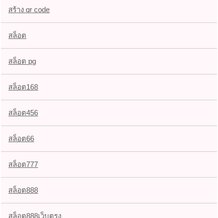
สร้าง qr code
สล็อต
สล็อต pg
สล็อต168
สล็อต456
สล็อต66
สล็อต777
สล็อต888
สล็อต888เว็บตรง