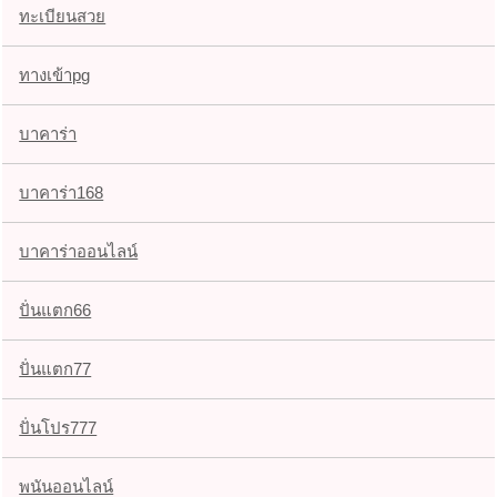
ทะเบียนสวย
ทางเข้าpg
บาคาร่า
บาคาร่า168
บาคาร่าออนไลน์
ปั่นแตก66
ปั่นแตก77
ปั่นโปร777
พนันออนไลน์