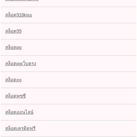
สล็อต918kiss
สล็อต99
สล็อตpg
สล็อตpgเว็บตรง
สล็อตxo
สล็อตพุซซี่
สล็อตออนไลน์
สล็อตเครดิตฟรี