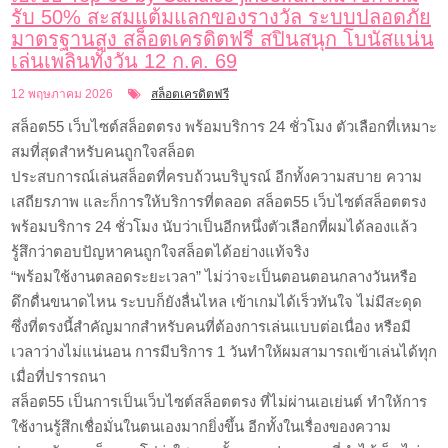
รับ 50% สะสมแต้มแลกของรางวัล ระบบปลอดภัย
มาตรฐานสูง สล็อตเครดิตฟรี สปินสนุก โบนัสแน่น
เล่นเพลินทั้งวัน 12 ก.ค. 69
12 พฤษภาคม 2026
สล็อตเครดิตฟรี
สล็อต55 เว็บไซต์สล็อตตรง พร้อมบริการ 24 ชั่วโมง ตัวเลือกที่เหมาะ
สมที่สุดสำหรับคนถูกใจสล็อต
ประสบการณ์เล่นสล็อตที่ครบถ้วนบริบูรณ์ อีกทั้งความสบาย ความ
เสถียรภาพ และก็การให้บริการที่ตลอด สล็อต55 เว็บไซต์สล็อตตรง
พร้อมบริการ 24 ชั่วโมง นับว่าเป็นอีกหนึ่งตัวเลือกที่ผมได้ลองแล้ว
รู้สึกว่าตอบปัญหาคนถูกใจสล็อตได้อย่างแท้จริง
“พร้อมใช้งานตลอดระยะเวลา” ไม่ว่าจะเป็นตอนตอนกลางวันหรือ
ดึกดื่นขนาดไหน ระบบก็ยังลื่นไหล เข้าเกมได้เร็วทันใจ ไม่มีสะดุด
ซึ่งที่ตรงนี้สำคัญมากสำหรับคนที่ต้องการเล่นแบบต่อเนื่อง หรือมี
เวลาว่างไม่แน่นอน การมีบริการ 1 วันทำให้ผมสามารถเข้าเล่นได้ทุก
เมื่อที่ปรารถนา
สล็อต55 เป็นการเป็นเว็บไซต์สล็อตตรง ที่ไม่ผ่านเอเย่นต์ ทำให้การ
ใช้งานรู้สึกเชื่อมั่นในตนเองมากยิ่งขึ้น อีกทั้งในเรื่องของความ