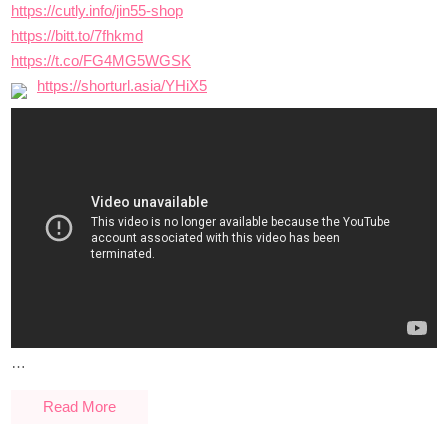
https://cutly.info/jin55-shop
https://bitt.to/7fhkmd
https://t.co/FG4MG5WGSK
https://shorturl.asia/YHiX5
…
Read More