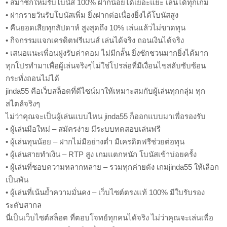
• สมาชิกใหม่รับโบนัส 100% ฝากน้อยได้เยอะแยะ เล่นได้ทุกเกม
• ฝากรายวันรับโบนัสเพิ่ม ยิ่งฝากต่อเนื่องยิ่งได้โบนัสสูง
• คืนยอดเสียทุกสัปดาห์ สูงสุดถึง 10% เล่นแล้วไม่ขาดทุน
• กิจกรรมแจกเครดิตฟรีเมนส์ เล่นได้จริง ถอนเงินได้จริง
• เสนอแนะเพื่อนฝูงรับค่าคอม ไม่มีกลั้น ยิ่งชักชวนมากยิ่งได้มาก
ทุกโปรทำมาเพื่อผู้เล่นจริงๆไม่ใช่โปรล่อที่มีเงื่อนไขสลับซับซ้อน
กระทั่งถอนไม่ได้
jinda55 คือเว็บสล็อตที่ดีไซน์มาให้เหมาะสมกับผู้เล่นทุกกลุ่ม ทุก
สไตล์จริงๆ
ไม่ว่าคุณจะเป็นผู้เล่นแบบไหน jinda55 ก็ออกแบบมาเพื่อรองรับ
• ผู้เล่นมือใหม่ – สมัครง่าย มีระบบทดสอบเล่นฟรี
• ผู้เล่นทุนน้อย – ฝากไม่มีอย่างต่ำ มีเครดิตฟรีช่วยต่อทุน
• ผู้เล่นสายทำเงิน – RTP สูง เกมแตกหนัก โบนัสเข้าบ่อยครั้ง
• ผู้เล่นที่ชอบความหลากหลาย – รวมทุกค่ายดัง เกมjinda55 ให้เลือก
เป็นพัน
• ผู้เล่นที่เน้นย้ำความมั่นคง – เว็บไซต์ตรงแท้ 100% มีใบรับรอง
ระดับสากล
นี่เป็นเว็บไซต์สล็อต ที่ตอบโจทย์ทุกคนได้จริง ไม่ว่าคุณจะเล่นเพื่อ