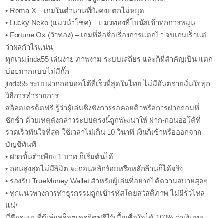
• Roma X – เกมในตำนานที่ยังคงแตกไม่หยุด
• Lucky Neko (แมวนำโชค) – แมวทองที่โบนัสเข้าทุกการหมุน
• Fortune Ox (วัวทอง) – เกมที่ลือชื่อเรื่องการแตกไว จบเกมเร็วแต่
ว่าผลกำไรแน่น
ทุกเกมjinda55 เล่นง่าย ภาพงาม ระบบเสถียร และก็ที่สำคัญเป็น แตก
บ่อยมากแบบไม่มีกั๊ก
jinda55 ระบบฝากถอนออโต้ที่เร็วที่สุดในไทย ไม่มีอันตรายมั่นใจทุก
วิธีการทำรายการ
สล็อตเครดิตฟรี รู้ว่าผู้เล่นชิงชังการรอคอยคิวหรือการฝากถอนที่
ชักช้า ด้วยเหตุดังกล่าวระบบตรงนี้ถูกพัฒนาให้ ฝาก-ถอนออโต้ที่
รวดเร็วทันใจที่สุด ใช้เวลาไม่เกิน 10 วินาที เงินก็เข้าหรือออกจาก
บัญชีทันที
• ฝากขั้นต่ำเพียง 1 บาท ก็เริ่มต้นได้
• ถอนสูงสุดไม่มีลิมิต จะถอนหลักร้อยหรือหลักล้านก็ได้จริง
• รองรับ TrueMoney Wallet สำหรับผู้เล่นที่อยากได้ความสบายสุดๆ
• ทุกแนวทางการทำธุรกรรมถูกเข้ารหัสโดยสวัสดิภาพ ไม่มีรั่วไหล
แน่ๆ
นี่คือระบบที่ผู้เล่นสล็อตเครดิตฟรีไว้เนื้อเชื่อใจได้ 100% ว่าเงินทุก