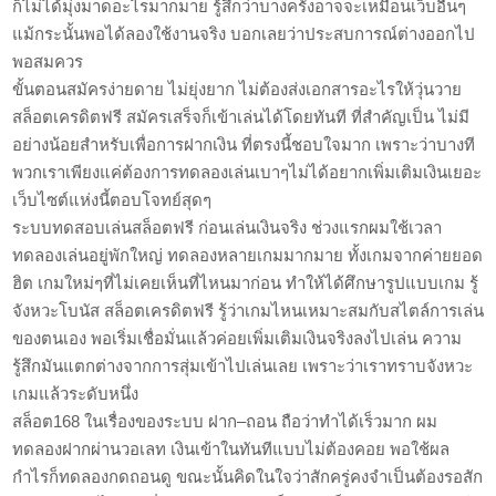
ก็ไม่ได้มุ่งมาดอะไรมากมาย รู้สึกว่าบางครั้งอาจจะเหมือนเว็บอื่นๆ
แม้กระนั้นพอได้ลองใช้งานจริง บอกเลยว่าประสบการณ์ต่างออกไป
พอสมควร
ขั้นตอนสมัครง่ายดาย ไม่ยุ่งยาก ไม่ต้องส่งเอกสารอะไรให้วุ่นวาย
สล็อตเครดิตฟรี สมัครเสร็จก็เข้าเล่นได้โดยทันที ที่สำคัญเป็น ไม่มี
อย่างน้อยสำหรับเพื่อการฝากเงิน ที่ตรงนี้ชอบใจมาก เพราะว่าบางที
พวกเราเพียงแค่ต้องการทดลองเล่นเบาๆไม่ได้อยากเพิ่มเติมเงินเยอะ
เว็บไซต์แห่งนี้ตอบโจทย์สุดๆ
ระบบทดสอบเล่นสล็อตฟรี ก่อนเล่นเงินจริง ช่วงแรกผมใช้เวลา
ทดลองเล่นอยู่พักใหญ่ ทดลองหลายเกมมากมาย ทั้งเกมจากค่ายยอด
ฮิต เกมใหม่ๆที่ไม่เคยเห็นที่ไหนมาก่อน ทำให้ได้ศึกษารูปแบบเกม รู้
จังหวะโบนัส สล็อตเครดิตฟรี รู้ว่าเกมไหนเหมาะสมกับสไตล์การเล่น
ของตนเอง พอเริ่มเชื่อมั่นแล้วค่อยเพิ่มเติมเงินจริงลงไปเล่น ความ
รู้สึกมันแตกต่างจากการสุ่มเข้าไปเล่นเลย เพราะว่าเราทราบจังหวะ
เกมแล้วระดับหนึ่ง
สล็อต168 ในเรื่องของระบบ ฝาก–ถอน ถือว่าทำได้เร็วมาก ผม
ทดลองฝากผ่านวอเลท เงินเข้าในทันทีแบบไม่ต้องคอย พอใช้ผล
กำไรก็ทดลองกดถอนดู ขณะนั้นคิดในใจว่าสักครู่คงจำเป็นต้องรอสัก