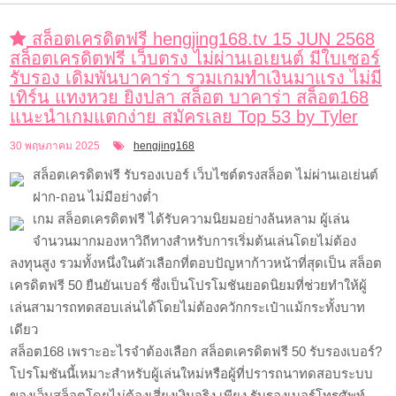
สล็อตเครดิตฟรี hengjing168.tv 15 JUN 2568
สล็อตเครดิตฟรี เว็บตรง ไม่ผ่านเอเยนต์ มีใบเซอร์
รับรอง เดิมพันบาคาร่า รวมเกมทำเงินมาแรง ไม่มี
เทิร์น แทงหวย ยิงปลา สล็อต บาคาร่า สล็อต168
แนะนำเกมแตกง่าย สมัครเลย Top 53 by Tyler
30 พฤษภาคม 2025
hengjing168
สล็อตเครดิตฟรี รับรองเบอร์ เว็บไซต์ตรงสล็อต ไม่ผ่านเอเย่นต์
ฝาก-ถอน ไม่มีอย่างต่ำ
เกม สล็อตเครดิตฟรี ได้รับความนิยมอย่างล้นหลาม ผู้เล่น
จำนวนมากมองหาวิถีทางสำหรับการเริ่มต้นเล่นโดยไม่ต้อง
ลงทุนสูง รวมทั้งหนึ่งในตัวเลือกที่ตอบปัญหาก้าวหน้าที่สุดเป็น สล็อต
เครดิตฟรี 50 ยืนยันเบอร์ ซึ่งเป็นโปรโมชันยอดนิยมที่ช่วยทำให้ผู้
เล่นสามารถทดสอบเล่นได้โดยไม่ต้องควักกระเป๋าแม้กระทั้งบาท
เดียว
สล็อต168 เพราะอะไรจำต้องเลือก สล็อตเครดิตฟรี 50 รับรองเบอร์?
โปรโมชันนี้เหมาะสำหรับผู้เล่นใหม่หรือผู้ที่ปรารถนาทดสอบระบบ
ของเว็บสล็อตโดยไม่ต้องเสี่ยงเงินจริง เพียง รับรองเบอร์โทรศัพท์