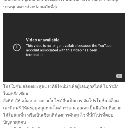
บาททุกสตางค์จะปลอดภัยที่สุด
โปรโมชั่น สล็อต55 สุดแรงที่ดีไซน์มาเพื่อผู้เล่นทุกสไตล์ ไม่ว่ามือ
ใหม่หรือเซียน
สิ่งที่ทำให้ สล็อต ต่างจากเว็บไซต์อื่นเป็นการ จัดโปรโมชั่น สล็อต
เครดิตฟรี ให้ครอบคลุมทุกสไตล์การเล่น คุณจะเป็นมือใหม่ที่อยาก
ได้โบนัสเพิ่ม หรือเป็นเซียนที่ต้องการคืนทุนไว ที่นี่มีโปรที่ตอบ
ปัญหาทุกคน