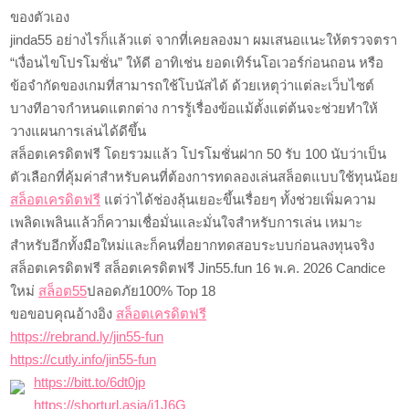
ของตัวเอง
jinda55 อย่างไรก็แล้วแต่ จากที่เคยลองมา ผมเสนอแนะให้ตรวจตรา
“เงื่อนไขโปรโมชั่น” ให้ดี อาทิเช่น ยอดเทิร์นโอเวอร์ก่อนถอน หรือ
ข้อจำกัดของเกมที่สามารถใช้โบนัสได้ ด้วยเหตุว่าแต่ละเว็บไซต์
บางทีอาจกำหนดแตกต่าง การรู้เรื่องข้อแม้ตั้งแต่ต้นจะช่วยทำให้
วางแผนการเล่นได้ดีขึ้น
สล็อตเครดิตฟรี โดยรวมแล้ว โปรโมชั่นฝาก 50 รับ 100 นับว่าเป็น
ตัวเลือกที่คุ้มค่าสำหรับคนที่ต้องการทดลองเล่นสล็อตแบบใช้ทุนน้อย
สล็อตเครดิตฟรี
แต่ว่าได้ช่องลุ้นเยอะขึ้นเรื่อยๆ ทั้งช่วยเพิ่มความ
เพลิดเพลินแล้วก็ความเชื่อมั่นและมั่นใจสำหรับการเล่น เหมาะ
สำหรับอีกทั้งมือใหม่และก็คนที่อยากทดสอบระบบก่อนลงทุนจริง
สล็อตเครดิตฟรี สล็อตเครดิตฟรี Jin55.fun 16 พ.ค. 2026 Candice
ใหม่
สล็อต55
ปลอดภัย100% Top 18
ขอขอบคุณอ้างอิง
สล็อตเครดิตฟรี
https://rebrand.ly/jin55-fun
https://cutly.info/jin55-fun
https://bitt.to/6dt0jp
https://shorturl.asia/j1J6G