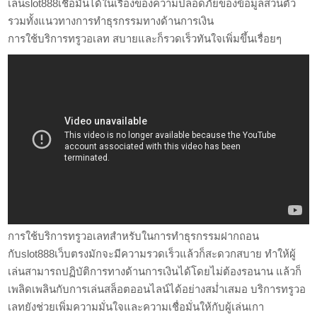
เล่นslot888เชื่อมั่นได้ในเรื่องของความปลอดภัยของข้อมูลส่วนตัว
รวมทั้งแนวทางการทำธุรกรรมทางด้านการเงิน
การใช้บริการทรูวอเลท สบายและก็รวดเร็วทันใจเพิ่มขึ้นเรื่อยๆ
การใช้บริการทรูวอเลทสำหรับในการทำธุรกรรมฝากถอน
กับslot888เว็บตรงมักจะมีความรวดเร็วแล้วก็สะดวกสบาย ทำให้ผู้
เล่นสามารถปฏิบัติการทางด้านการเงินได้โดยไม่ต้องรอนาน แล้วก็
เพลิดเพลินกับการเล่นสล็อตออนไลน์ได้อย่างสม่ำเสมอ บริการทรูวอ
เลทยังช่วยเพิ่มความมั่นใจและความเชื่อมั่นให้กับผู้เล่นเกา