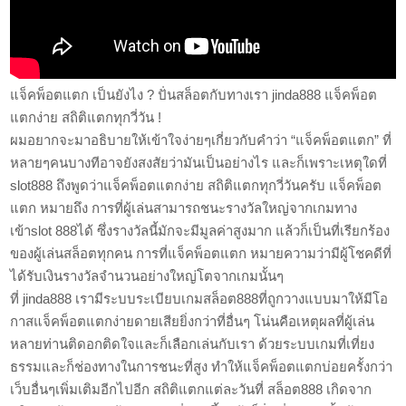
แจ็คพ็อตแตก เป็นยังไง ? ปั่นสล็อตกับทางเรา jinda888 แจ็คพ็อต
แตกง่าย สถิติแตกทุกวี่วัน !
ผมอยากจะมาอธิบายให้เข้าใจง่ายๆเกี่ยวกับคำว่า “แจ็คพ็อตแตก” ที่
หลายๆคนบางทีอาจยังสงสัยว่ามันเป็นอย่างไร และก็เพราะเหตุใดที่
slot888 ถึงพูดว่าแจ็คพ็อตแตกง่าย สถิติแตกทุกวี่วันครับ แจ็คพ็อต
แตก หมายถึง การที่ผู้เล่นสามารถชนะรางวัลใหญ่จากเกมทาง
เข้าslot 888ได้ ซึ่งรางวัลนี้มักจะมีมูลค่าสูงมาก แล้วก็เป็นที่เรียกร้อง
ของผู้เล่นสล็อตทุกคน การที่แจ็คพ็อตแตก หมายความว่ามีผู้โชคดีที่
ได้รับเงินรางวัลจำนวนอย่างใหญ่โตจากเกมนั้นๆ
ที่ jinda888 เรามีระบบระเบียบเกมสล็อต888ที่ถูกวางแบบมาให้มีโอ
กาสแจ็คพ็อตแตกง่ายดายเสียยิ่งกว่าที่อื่นๆ โน่นคือเหตุผลที่ผู้เล่น
หลายท่านติดอกติดใจและก็เลือกเล่นกับเรา ด้วยระบบเกมที่เที่ยง
ธรรมและก็ช่องทางในการชนะที่สูง ทำให้แจ็คพ็อตแตกบ่อยครั้งกว่า
เว็บอื่นๆเพิ่มเติมอีกไปอีก สถิติแตกแต่ละวันที่ สล็อต888 เกิดจาก