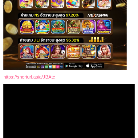
https://shorturl.asia/JBAtc