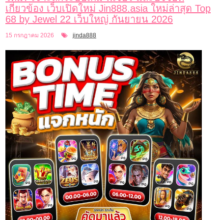
เกี่ยวข้อง เว็บเปิดใหม่ Jin888.asia ใหม่ล่าสุด Top
68 by Jewel 22 เว็บใหญ่ กันยายน 2026
15 กรกฎาคม 2026
jinda888