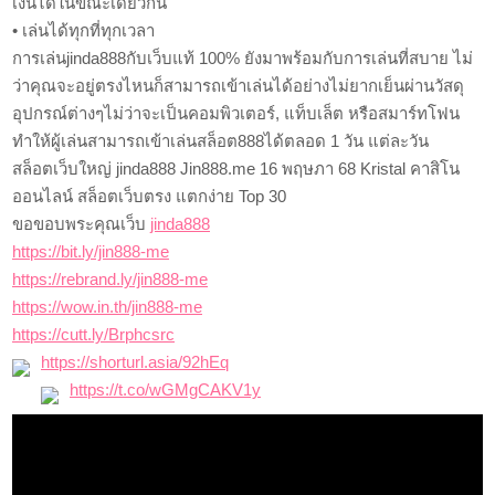
เงินได้ในขณะเดียวกัน
• เล่นได้ทุกที่ทุกเวลา
การเล่นjinda888กับเว็บแท้ 100% ยังมาพร้อมกับการเล่นที่สบาย ไม่
ว่าคุณจะอยู่ตรงไหนก็สามารถเข้าเล่นได้อย่างไม่ยากเย็นผ่านวัสดุ
อุปกรณ์ต่างๆไม่ว่าจะเป็นคอมพิวเตอร์, แท็บเล็ต หรือสมาร์ทโฟน
ทำให้ผู้เล่นสามารถเข้าเล่นสล็อต888ได้ตลอด 1 วัน แต่ละวัน
สล็อตเว็บใหญ่ jinda888 Jin888.me 16 พฤษภา 68 Kristal คาสิโน
ออนไลน์ สล็อตเว็บตรง แตกง่าย Top 30
ขอขอบพระคุณเว็บ
jinda888
https://bit.ly/jin888-me
https://rebrand.ly/jin888-me
https://wow.in.th/jin888-me
https://cutt.ly/Brphcsrc
https://shorturl.asia/92hEq
https://t.co/wGMgCAKV1y