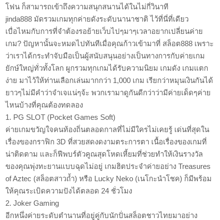
โฟน ก็สามารถเข้าถึงความสนุกสนานได้ในไม่กี่วินาที
jinda888 มัดรวมเกมทุกค่ายดังระดับนานาชาติ ไว้ที่นี่ที่เดียว
เบื่อไหมกับการที่จำต้องรอย้ายเว็บไปๆมาๆเวลาอยากเปลี่ยนค่าย
เกม? ปัญหานั้นจะหมดไปทันทีเมื่อคุณก้าวเข้ามาที่ สล็อต888 เพราะ
ว่าเราได้กระทำจับมือเป็นผู้สนับสนุนอย่างเป็นทางการกับค่ายเกม
ยักษ์ใหญ่ทั่วทั้งโลก ผูกรวมทุกเกมได้รับความนิยม เกมดัง เกมแตก
ง่าย มาไว้ให้ท่านเลือกเล่นมากกว่า 1,000 เกม เรียกว่าหมุนเงินกันได้
ยาวๆไม่มีคำว่าจำเจแน่ๆจ้ะ พวกเรามาดูกันดีกว่าว่ามีค่ายเด็ดๆค่าย
ไหนบ้างที่คุณต้องทดลอง
1. PG SLOT (Pocket Games Soft)
ค่ายเกมขวัญใจคนท้องถิ่นตลอดกาลที่ไม่มีใครไม่เคยรู้ เด่นที่สุดใน
เรื่องของกราฟิก 3D ที่สวยสดงดงามตระการตา เนื้อเรื่องของเกมที่
น่าติดตาม และก็ฟีพบร์ตัวคูณสุดโหดเหี้ยมที่ช่วยทำให้เงินรางวัล
ของคุณพุ่งทะยานแบบฉุดไม่อยู่ เกมฮิตประจำค่ายอย่าง Treasures
of Aztec (สล็อตสาวถ้ำ) หรือ Lucky Neko (เนโกะนำโชค) ก็มีพร้อม
ให้คุณระเบิดความปังได้ตลอด 24 ชั่วโมง
2. Joker Gaming
อีกหนึ่งค่ายระดับตำนานที่อยู่คู่กับนักปั่นสล็อตชาวไทยมาอย่าง