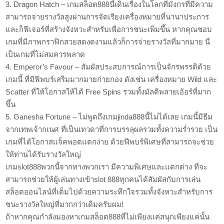
3. Dragon Hatch – เกมสล็อต888นี้เดินเรื่องในโลกที่มังกรที่มีความ
สามารถจ่ายรางวัลสูงผ่านการจัดเรียงเครื่องหมายที่นานาประการ
และก็ฟีเจอร์ที่สร้างจังหวะสำหรับเพื่อการชนะเพิ่มขึ้น หากคุณชอบ
เกมที่มีภาพกราฟิกสวยสดงดงามแล้วก็การจ่ายรางวัลที่มากมาย นี่
เป็นเกมที่ไม่สมควรพลาด
4. Emperor’s Favour – สัมผัสประสบการณ์การเป็นจักรพรรดิด้วย
เกมนี้ ที่มีฟีพบร์เสริมมากมายก่ายกอง ดังเช่น เครื่องหมาย Wild และ
Scatter ที่ให้โอกาสให้ได้ Free Spins รวมทั้งมัลติพลายเอ้อร์ที่มาก
ขึ้น
5. Ganesha Fortune – ไม่พูดถึงเกมjinda888นี้ไม่ได้เลย เกมนี้มีธีม
จากเทพเจ้ากเนศ ที่เป็นเทวดาที่การบรรลุผลรวมทั้งความร่ำรวย เป็น
เกมที่ได้โอกาสแจ็คพอตแตกง่าย ด้วยฟีพบร์พิเศษที่สามารถจะช่วย
ให้ท่านได้รับรางวัลใหญ่
เกมslot888พวกนี้จากทางพวกเรา มีความพิเศษและแตกต่าง ที่จะ
สามารถช่วยให้ผู้เล่นทางเข้าslot 888ทุกคนได้สัมผัสกับการเล่น
สล็อตออนไลน์ที่เต็มไปด้วยความระทึกใจรวมทั้งจังหวะสำหรับการ
ชนะรางวัลใหญ่ที่มากกว่าเดิมครับผม!
ถ้าหากคุณกำลังมองหาเกมสล็อต888ที่ไม่เพียงแค่สนุกเพียงแค่นั้น