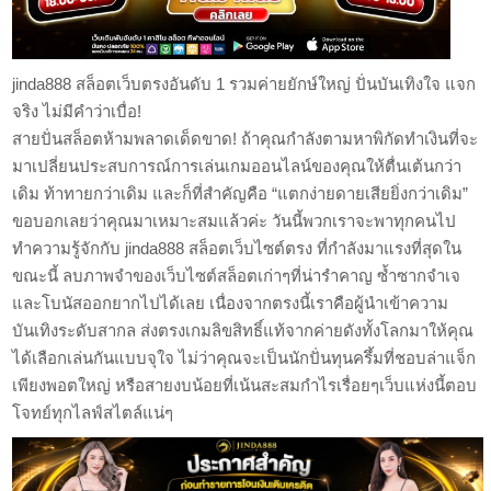
jinda888 สล็อตเว็บตรงอันดับ 1 รวมค่ายยักษ์ใหญ่ ปั่นบันเทิงใจ แจก
จริง ไม่มีคำว่าเบื่อ!
สายปั่นสล็อตห้ามพลาดเด็ดขาด! ถ้าคุณกำลังตามหาพิกัดทำเงินที่จะ
มาเปลี่ยนประสบการณ์การเล่นเกมออนไลน์ของคุณให้ตื่นเต้นกว่า
เดิม ท้าทายกว่าเดิม และก็ที่สำคัญคือ “แตกง่ายดายเสียยิ่งกว่าเดิม”
ขอบอกเลยว่าคุณมาเหมาะสมแล้วค่ะ วันนี้พวกเราจะพาทุกคนไป
ทำความรู้จักกับ jinda888 สล็อตเว็บไซต์ตรง ที่กำลังมาแรงที่สุดใน
ขณะนี้ ลบภาพจำของเว็บไซต์สล็อตเก่าๆที่น่ารำคาญ ซ้ำซากจำเจ
และโบนัสออกยากไปได้เลย เนื่องจากตรงนี้เราคือผู้นำเข้าความ
บันเทิงระดับสากล ส่งตรงเกมลิขสิทธิ์แท้จากค่ายดังทั้งโลกมาให้คุณ
ได้เลือกเล่นกันแบบจุใจ ไม่ว่าคุณจะเป็นนักปั่นทุนครึ้มที่ชอบล่าแจ็ก
เพียงพอตใหญ่ หรือสายงบน้อยที่เน้นสะสมกำไรเรื่อยๆเว็บแห่งนี้ตอบ
โจทย์ทุกไลฟ์สไตล์แน่ๆ