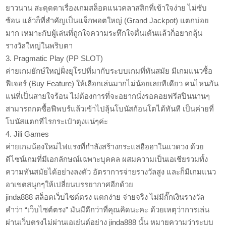
ยาวนาน สะดุดตาเรื่องเกมสล็อตแนวคลาสสิกที่เข้าใจง่าย ไม่ซับ
ซ้อน แล้วก็ที่สำคัญเป็นแจ็กพอตใหญ่ (Grand Jackpot) แตกบ่อย
มาก เหมาะกับผู้เล่นที่ถูกใจความระทึกใจตื่นเต้นแล้วก็อยากลุ้น
รางวัลใหญ่ในพริบตา
3. Pragmatic Play (PP SLOT)
ค่ายเกมยักษ์ใหญ่ฝั่งยุโรปที่มากับระบบเกมที่ทันสมัย มีเกมแนวซื้อ
ฟีเจอร์ (Buy Feature) ให้เลือกเล่นมากไม่น้อยเลยทีเดียว คนไหนกัน
แน่ที่เป็นสายใจร้อน ไม่ต้องการที่จะอยากนั่งรอคอยฟรีสปินนานๆ
สามารถกดซื้อฟีพบร์แล้วเข้าไปลุ้นโบนัสก้อนโตได้ทันที เป็นค่ายที่
โบนัสแตกทีไรกระเป๋าตุงแน่ๆค่ะ
4. Jili Games
ค่ายเกมน้องใหม่ไฟแรงที่กำลังสร้างกระแสฮือฮาในแวดวง ด้วย
ดีไซน์เกมที่มีเอกลักษณ์เฉพาะบุคคล ผสมความเป็นเอเชียรวมทั้ง
ความทันสมัยได้อย่างลงตัว อัตราการจ่ายรางวัลสูง และก็มีเกมแนว
อาเขตสนุกๆให้เปลี่ยนบรรยากาศอีกด้วย
jinda888 สล็อตเว็บไซต์ตรง แตกง่าย จ่ายจริง ไม่มีกั๊กเงินรางวัล
คำว่า “เว็บไซต์ตรง” มันมีดีกว่าที่คุณคิดนะคะ ด้วยเหตุว่าการเล่น
ผ่านเว็บตรงไม่ผ่านเอเย่นต์อย่าง jinda888 นั้น หมายความว่าระบบ