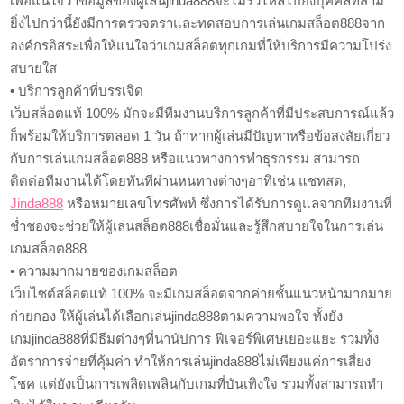
เพื่อแน่ใจว่าข้อมูลของผู้เล่นjinda888จะไม่รั่วไหลไปยังบุคคลที่สาม
ยิ่งไปกว่านี้ยังมีการตรวจตราและทดสอบการเล่นเกมสล็อต888จาก
องค์กรอิสระเพื่อให้แน่ใจว่าเกมสล็อตทุกเกมที่ให้บริการมีความโปร่ง
สบายใส
• บริการลูกค้าที่บรรเจิด
เว็บสล็อตแท้ 100% มักจะมีทีมงานบริการลูกค้าที่มีประสบการณ์แล้ว
ก็พร้อมให้บริการตลอด 1 วัน ถ้าหากผู้เล่นมีปัญหาหรือข้อสงสัยเกี่ยว
กับการเล่นเกมสล็อต888 หรือแนวทางการทำธุรกรรม สามารถ
ติดต่อทีมงานได้โดยทันทีผ่านหนทางต่างๆอาทิเช่น แชทสด,
Jinda888
หรือหมายเลขโทรศัพท์ ซึ่งการได้รับการดูแลจากทีมงานที่
ช่ำชองจะช่วยให้ผู้เล่นสล็อต888เชื่อมั่นและรู้สึกสบายใจในการเล่น
เกมสล็อต888
• ความมากมายของเกมสล็อต
เว็บไซต์สล็อตแท้ 100% จะมีเกมสล็อตจากค่ายชั้นแนวหน้ามากมาย
ก่ายกอง ให้ผู้เล่นได้เลือกเล่นjinda888ตามความพอใจ ทั้งยัง
เกมjinda888ที่มีธีมต่างๆที่นานัปการ ฟีเจอร์พิเศษเยอะแยะ รวมทั้ง
อัตราการจ่ายที่คุ้มค่า ทำให้การเล่นjinda888ไม่เพียงแค่การเสี่ยง
โชค แต่ยังเป็นการเพลิดเพลินกับเกมที่บันเทิงใจ รวมทั้งสามารถทำ