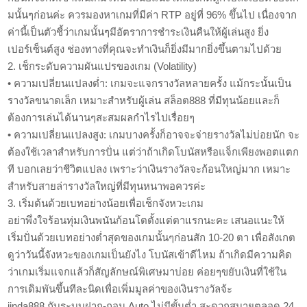
มนั้นๆก่อนค่ะ ควรมองหาเกมที่มีค่า RTP อยู่ที่ 96% ขึ้นไป เนื่องจาก
ค่านี้เป็นตัวชี้ว่าเกมนั้นๆมีอัตราการชำระเงินคืนให้ผู้เล่นสูง ยิ่ง
เปอร์เซ็นต์สูง ช่องทางที่คุณจะทำเงินก็ยิ่งมีมากยิ่งขึ้นตามไปด้วย
2. เช็กระดับความผันแปรของเกม (Volatility)
• ความเปลี่ยนแปลงต่ำ: เกมจะแจกรางวัลหลายครั้ง แม้กระนั้นเป็น
รางวัลขนาดเล็ก เหมาะสำหรับผู้เล่น สล็อต888 ที่มีทุนน้อยและก็
ต้องการเล่นได้นานๆสะสมผลกำไรไปเรื่อยๆ
• ความเปลี่ยนแปลงสูง: เกมบางครั้งก็อาจจะจ่ายรางวัลไม่บ่อยนัก จะ
ต้องใช้เวลาสำหรับการปั่น แต่ว่าถ้าเกิดโบนัสหรือแจ็กเพียงพอตแตก
ที บอกเลยว่าชีวิตแปลง เพราะว่าเงินรางวัลจะก้อนใหญ่มาก เหมาะ
สำหรับสายล่ารางวัลใหญ่ที่มีทุนหนาพอควรค่ะ
3. เริ่มต้นด้วยเบทอย่างน้อยเพื่อเช็กจังหวะเกม
อย่าพึ่งใจร้อนทุ่มเงินพนันก้อนโตตั้งแต่ตาแรกนะคะ เสนอแนะให้
เริ่มปั่นด้วยเบทอย่างต่ำสุดของเกมนั้นๆก่อนสัก 10-20 ตา เพื่อสังเกต
ดูว่าวันนี้จังหวะของเกมเป็นยังไง โบนัสเข้าดีไหม ถ้าเกิดมีความคิด
ว่าเกมเริ่มแจกแล้วก็สัญลักษณ์พิเศษมาบ่อย ค่อยๆขยับเงินที่ใช้ใน
การเดิมพันขึ้นทีละนิดเพื่อเพิ่มมูลค่าของเงินรางวัลจ้ะ
jinda888 กับระบบฝาก-ถอน Auto ไม่มีขั้นต่ำ สะดวกสบายตลอด 24